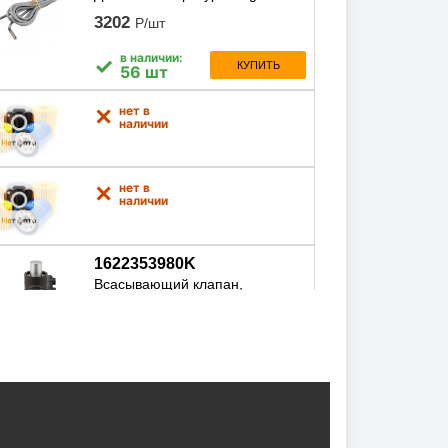
3202
Р/шт
в наличии:
✓
КУПИТЬ
56 шт
нет в
✕
наличии
нет в
✕
наличии
1622353980K
Всасывающий клапан,
1622353980k
30697
Р/шт
в наличии:
✓
КУПИТЬ
4 шт
M00179
Штуцер для масляного