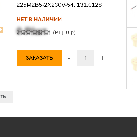
225M2B5-2X230V-54, 131.0128
НЕТ В НАЛИЧИИ
0 Р/шт
(Р.Ц. 0 р)
Next
-
+
ЗАКАЗАТЬ
ть