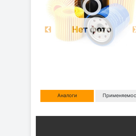
Previous
Аналоги
Применяемос