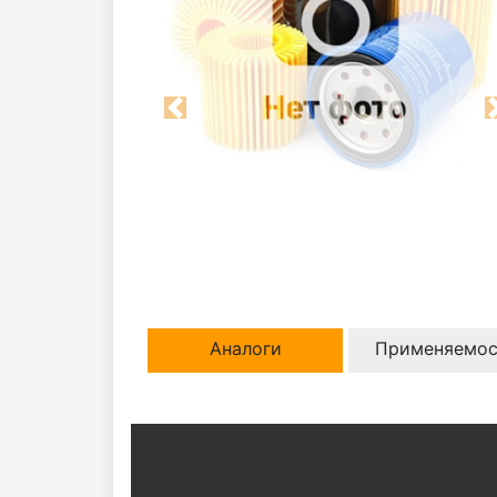
Previous
Аналоги
Применяемос