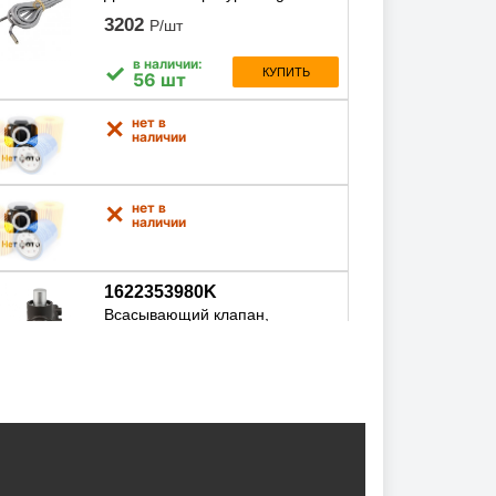
3202
Р/шт
в наличии:
✓
КУПИТЬ
56 шт
нет в
✕
наличии
нет в
✕
наличии
1622353980K
Всасывающий клапан,
1622353980k
30697
Р/шт
в наличии:
✓
КУПИТЬ
4 шт
M00179
Штуцер для масляного