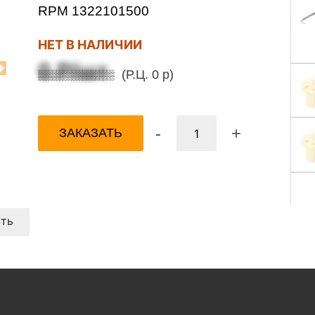
RPM 1322101500
НЕТ В НАЛИЧИИ
0 Р/шт
(Р.Ц. 0 р)
Next
-
+
ЗАКАЗАТЬ
ть