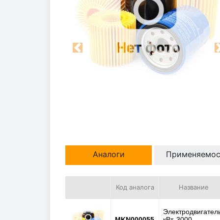
Previous
Аналоги
Применяемос
Код аналога
Название
Электродвигател
MKN000055
кВт, 3000