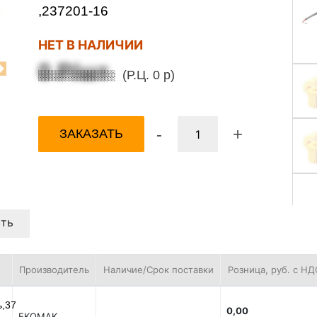
,237201-16
НЕТ В НАЛИЧИИ
0 Р/шт
(Р.Ц. 0 р)
Next
-
+
ЗАКАЗАТЬ
ть
Производитель
Наличие/Срок поставки
Розница, руб. с НД
ь,37
0,00
EKOMAK