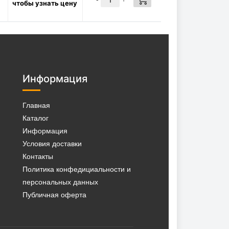
чтобы узнать цену
минеральное STABIO 46, 10 л
(2000 ч)
4896
Р/шт
в наличии:
✓
КУПИТЬ
18 шт
M00179
Информация
Штуцер для масляного
фильтра 3/4 * 3/4-16 UNF,
Главная
00179
Каталог
1570
Р/шт
Информация
в наличии:
✓
Условия доставки
КУПИТЬ
28 шт
Контакты
Политика конфедициальности и
персональных данных
Публичная оферта