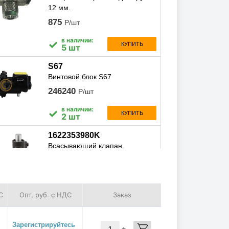
12 мм.
875
Р/шт
в наличии:
✓
КУПИТЬ
5 шт
S67
Винтовой блок S67
246240
Р/шт
в наличии:
✓
КУПИТЬ
2 шт
1622353980K
Всасывающий клапан,
1622353980k
30697
Р/шт
в наличии:
✓
КУПИТЬ
С
Опт, руб. с НДС
Заказ
4 шт
STABIO4610L
Зарегистрируйтесь
Масло компрессорное
-
+