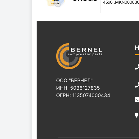
45x0 ,MKN00083
Н
ООО "БЕРНЕЛ"
ИНН: 5036127835
ОГРН: 1135074000434