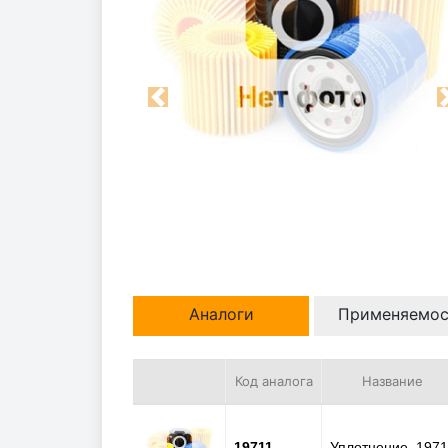
Previous
Аналоги
Применяемос
Код аналога
Название
19711
Уплотнение, 1971