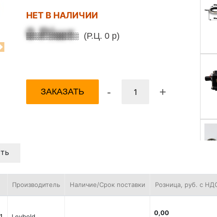
НЕТ В НАЛИЧИИ
0 Р/шт
(Р.Ц. 0 р)
Next
-
+
ЗАКАЗАТЬ
ть
Производитель
Наличие/Срок поставки
Розница, руб. с НД
0,00
1
Leybold