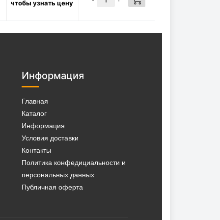
чтобы узнать цену
9 атм (Италия), VS1409A
700
Р/шт
в наличии:
✓
КУПИТЬ
129 шт
STABIO4610L
Масло компрессорное
Информация
минеральное STABIO 46, 10 л
(2000 ч)
Главная
4896
Р/шт
Каталог
в наличии:
Информация
✓
КУПИТЬ
18 шт
Условия доставки
Контакты
Политика конфедициальности и
персональных данных
Публичная оферта