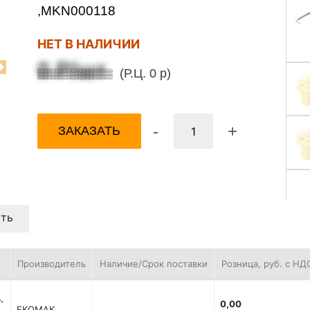
,MKN000118
НЕТ В НАЛИЧИИ
0 Р/шт
(Р.Ц. 0 р)
Next
-
+
ЗАКАЗАТЬ
ть
Производитель
Наличие/Срок поставки
Розница, руб. с НД
,
0,00
EKOMAK