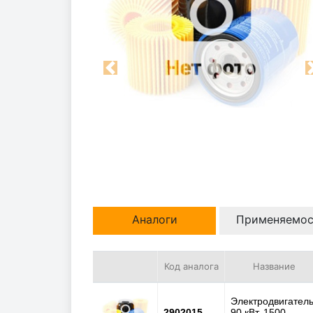
Previous
Аналоги
Применяемос
Код аналога
Название
Электродвигатель
2902015
90 кВт, 1500