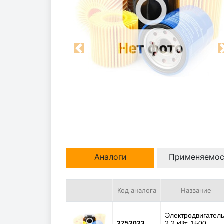
Previous
Аналоги
Применяемос
Код аналога
Название
Электродвигатель
2752023
2,2 кВт, 1500