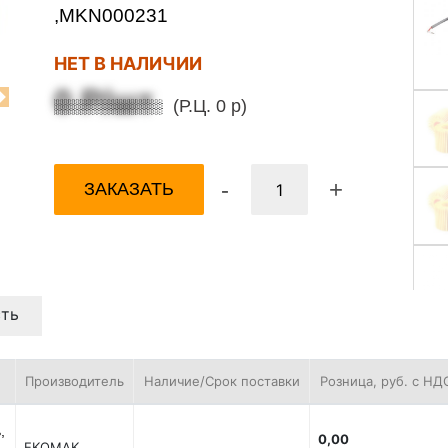
,MKN000231
НЕТ В НАЛИЧИИ
0 Р/шт
(Р.Ц. 0 р)
Next
-
+
ЗАКАЗАТЬ
ть
Производитель
Наличие/Срок поставки
Розница, руб. с НД
,
0,00
EKOMAK