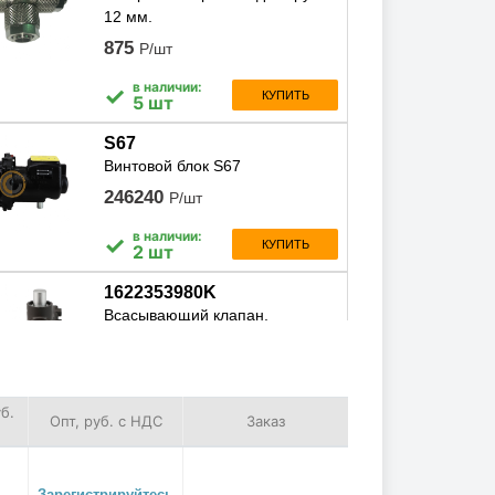
12 мм.
875
Р/шт
в наличии:
✓
КУПИТЬ
5 шт
S67
Винтовой блок S67
246240
Р/шт
в наличии:
✓
КУПИТЬ
2 шт
1622353980K
Всасывающий клапан,
1622353980k
30697
Р/шт
в наличии:
б.
✓
КУПИТЬ
Опт, руб. с НДС
Заказ
4 шт
STABIO4610L
Масло компрессорное
Зарегистрируйтесь