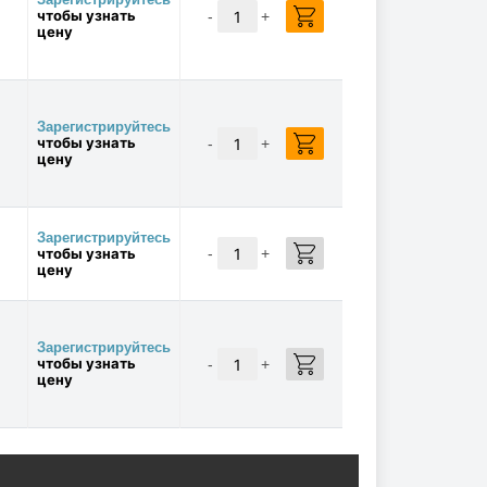
чтобы узнать
минеральное STABIO 46, 10 л
-
+
цену
(2000 ч)
4896
Р/шт
в наличии:
✓
КУПИТЬ
18 шт
Зарегистрируйтесь
чтобы узнать
-
+
цену
M00179
Штуцер для масляного
фильтра 3/4 * 3/4-16 UNF,
00179
Зарегистрируйтесь
чтобы узнать
-
+
1570
Р/шт
цену
в наличии:
✓
КУПИТЬ
28 шт
Зарегистрируйтесь
чтобы узнать
-
+
цену