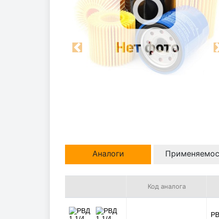
Previous
Аналоги
Применяемос
Код аналога
РВ