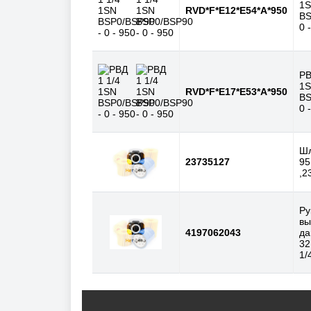
1
RVD*F*E12*E54*A*950
BS
0 
РВ
1
RVD*F*E17*E53*A*950
BS
0 
Шл
23735127
95
,2
Ру
вы
4197062043
да
32
1/