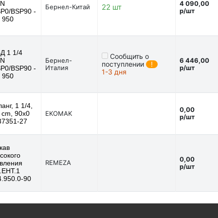
SN
4 090,00
22 шт
Бернел-Китай
р/шт
P0/BSP90 -
- 950
Д 1 1/4
Сообщить о
SN
Бернел-
6 446,00
поступлении
!
Италия
р/шт
P0/BSP90 -
1-3 дня
- 950
анг, 1 1/4,
0,00
 cm, 90x0
EKOMAK
р/шт
37351-27
кав
сокого
0,00
REMEZA
вления
р/шт
.ЕНТ.1
4.950.0-90