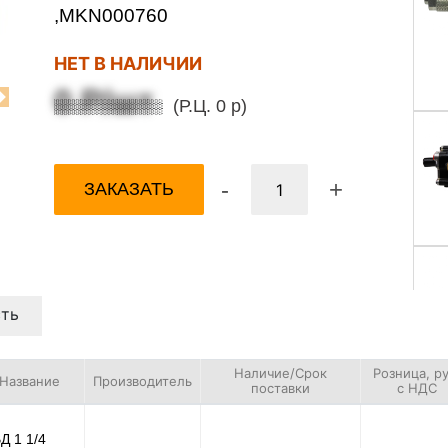
,MKN000760
НЕТ В НАЛИЧИИ
0 Р/шт
(Р.Ц. 0 р)
Next
-
+
ЗАКАЗАТЬ
ть
Наличие/Срок
Розница, ру
Название
Производитель
поставки
с НДС
Д 1 1/4