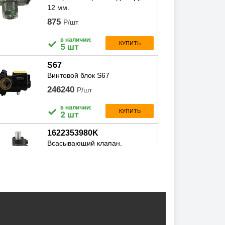
12 мм.
875
Р/шт
в наличии:
✓
КУПИТЬ
5 шт
S67
Винтовой блок S67
246240
Р/шт
в наличии:
✓
КУПИТЬ
2 шт
1622353980K
Всасывающий клапан,
1622353980k
30697
Р/шт
в наличии:
✓
КУПИТЬ
4 шт
STABIO4610L
Масло компрессорное