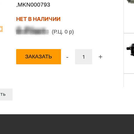
,MKN000793
НЕТ В НАЛИЧИИ
0 Р/шт
(Р.Ц. 0 р)
Next
-
+
ЗАКАЗАТЬ
ть