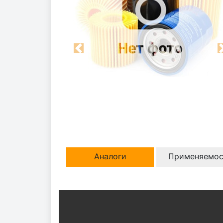
Previous
Аналоги
Применяемос