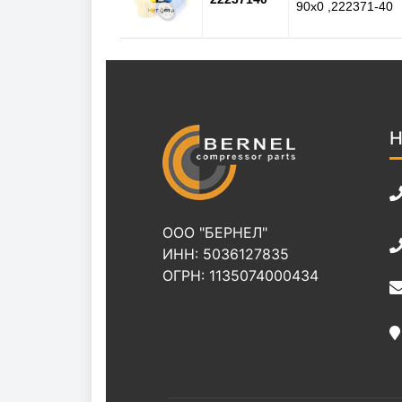
90x0 ,222371-40
Н
ООО "БЕРНЕЛ"
ИНН: 5036127835
ОГРН: 1135074000434