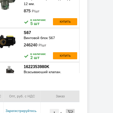
12 мм.
875
Р/шт
в наличии:
✓
КУПИТЬ
5 шт
S67
Винтовой блок S67
246240
Р/шт
в наличии:
✓
КУПИТЬ
2 шт
1622353980K
Всасывающий клапан,
1622353980k
30697
Р/шт
в наличии:
✓
КУПИТЬ
С
Опт, руб. с НДС
Заказ
4 шт
STABIO4610L
Зарегистрируйтесь
Масло компрессорное
-
+