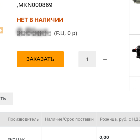
,MKN000869
НЕТ В НАЛИЧИИ
0 Р/шт
(Р.Ц. 0 р)
Next
-
+
ЗАКАЗАТЬ
ть
Производитель
Наличие/Срок поставки
Розница, руб. с НД
,
0,00
EKOMAK