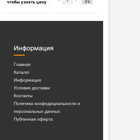
чтобы узнать цену
минеральное STABIO 46, 10 л
(2000 ч)
4896
Р/шт
в наличии:
✓
КУПИТЬ
18 шт
M00179
Информация
Штуцер для масляного
фильтра 3/4 * 3/4-16 UNF,
Главная
00179
Каталог
1570
Р/шт
Информация
в наличии:
✓
Условия доставки
КУПИТЬ
28 шт
Контакты
Политика конфедициальности и
персональных данных
Публичная оферта