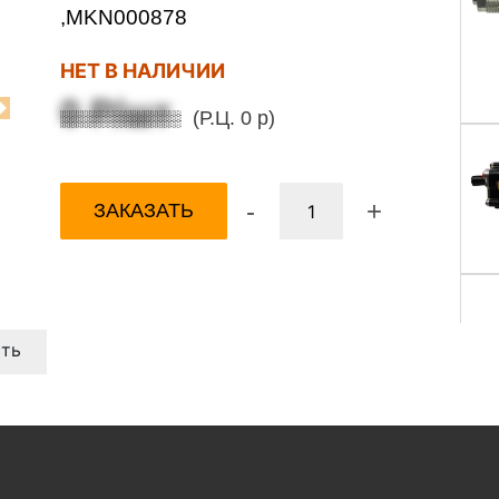
,MKN000878
НЕТ В НАЛИЧИИ
0 Р/шт
(Р.Ц. 0 р)
Next
-
+
ЗАКАЗАТЬ
ть