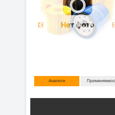
Previous
Аналоги
Применяемос