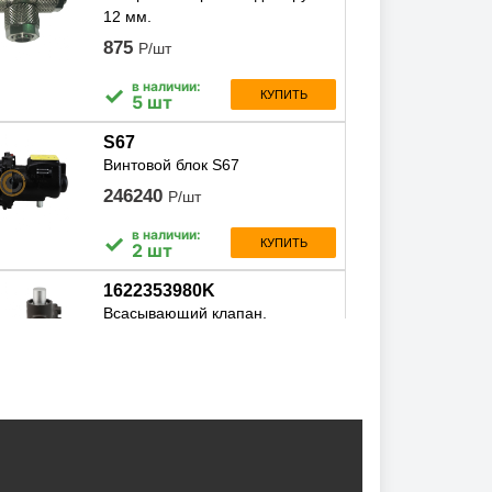
12 мм.
875
Р/шт
в наличии:
✓
КУПИТЬ
5 шт
S67
Винтовой блок S67
246240
Р/шт
в наличии:
✓
КУПИТЬ
2 шт
1622353980K
Всасывающий клапан,
1622353980k
30697
Р/шт
в наличии:
✓
КУПИТЬ
4 шт
STABIO4610L
Масло компрессорное