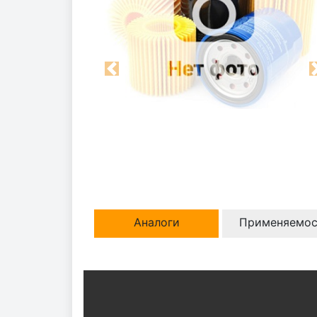
Previous
Аналоги
Применяемос