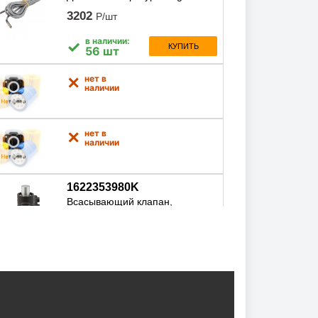
3202
Р/шт
в наличии:
✓
КУПИТЬ
56 шт
нет в
✕
наличии
нет в
✕
наличии
1622353980K
Всасывающий клапан,
1622353980k
30697
Р/шт
в наличии:
✓
КУПИТЬ
4 шт
M00179
Штуцер для масляного