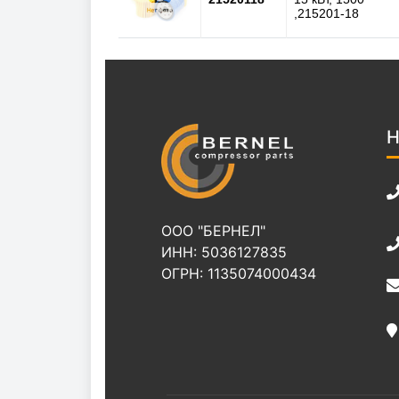
,215201-18
Н
ООО "БЕРНЕЛ"
ИНН: 5036127835
ОГРН: 1135074000434