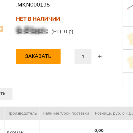
,MKN000195
НЕТ В НАЛИЧИИ
0 Р/шт
(Р.Ц. 0 р)
Next
-
+
ЗАКАЗАТЬ
ть
Производитель
Наличие/Срок поставки
Розница, руб. с НД
,
0,00
EKOMAK