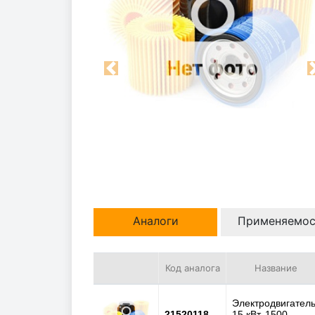
Previous
Аналоги
Применяемос
Код аналога
Название
Электродвигатель
21520118
15 кВт, 1500