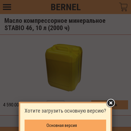
BERNEL
Масло компрессорное минеральное
STABIO 46, 10 л (2000 ч)
4 590.00
Р
КУПИТЬ
Хотите загрузить основную версию?
18
В наличии
шт
Основная версия